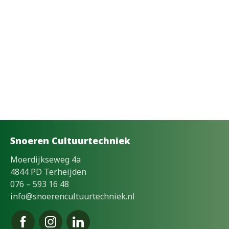
Snoeren Cultuurtechniek
Moerdijkseweg 4a
4844 PD Terheijden
076 – 593 16 48
info@snoerencultuurtechniek.nl