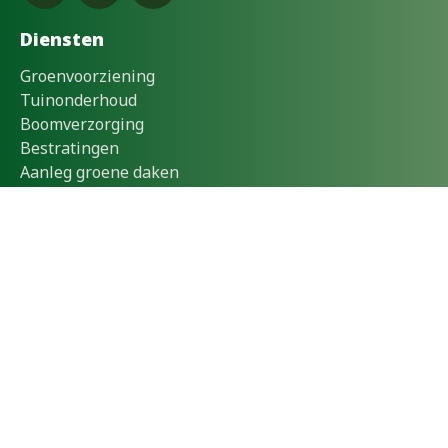
Diensten
Groenvoorziening
Tuinonderhoud
Boomverzorging
Bestratingen
Aanleg groene daken
Voor wie
Bedrijven
Particulieren
Zorginstellingen
Gemeentes
Onderwijs
Waterschap
Informatie