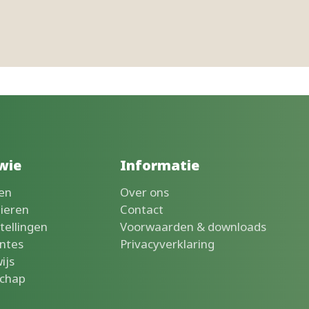
wie
Informatie
en
Over ons
lieren
Contact
tellingen
Voorwaarden & downloads
ntes
Privacyverklaring
ijs
chap