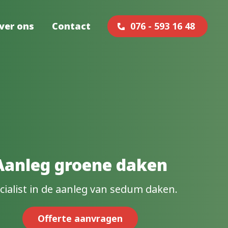
ver ons
Contact
076 - 593 16 48
Aanleg groene daken
cialist in de aanleg van sedum daken.
Offerte aanvragen