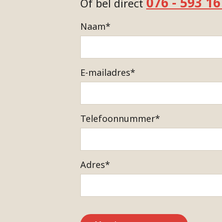
076 - 593 16
Of bel direct
Naam
*
E-mailadres
*
Telefoonnummer
*
Adres
*