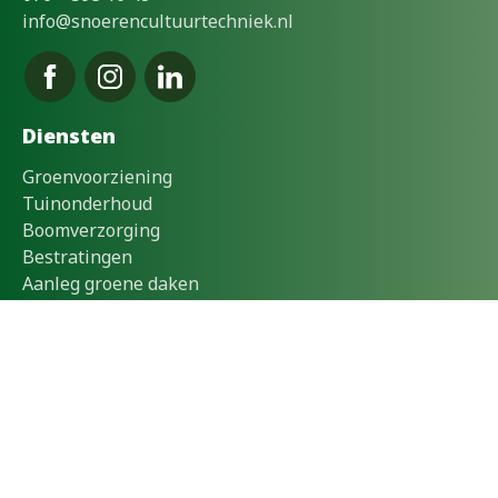
info@snoerencultuurtechniek.nl
Diensten
Groenvoorziening
Tuinonderhoud
Boomverzorging
Bestratingen
Aanleg groene daken
Voor wie
Bedrijven
Particulieren
Zorginstellingen
Gemeentes
Onderwijs