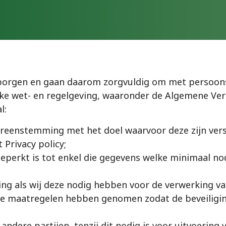
arborgen en gaan daarom zorgvuldig om met persoon
elijke wet- en regelgeving, waaronder de Algemene 
l:
eenstemming met het doel waarvoor deze zijn verst
 Privacy policy;
erkt is tot enkel die gegevens welke minimaal nod
ng als wij deze nodig hebben voor de verwerking v
che maatregelen hebben genomen zodat de beveilig
ere partijen, tenzij dit nodig is voor uitvoering v