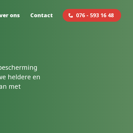
ver ons
Contact
076 - 593 16 48
 bescherming
we heldere en
aan met