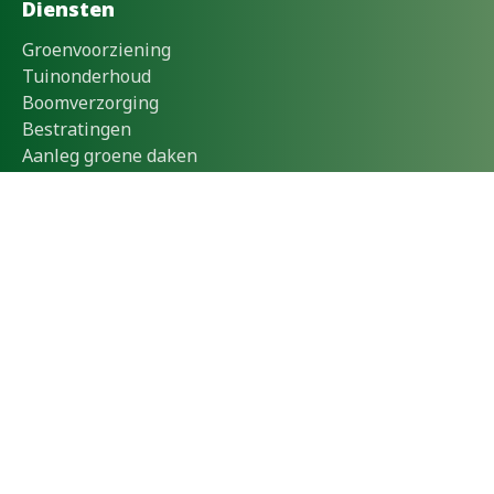
Diensten
Groenvoorziening
Tuinonderhoud
Boomverzorging
Bestratingen
Aanleg groene daken
Voor wie
Bedrijven
Particulieren
Zorginstellingen
Gemeentes
Onderwijs
Waterschap
Informatie
Over ons
Contact